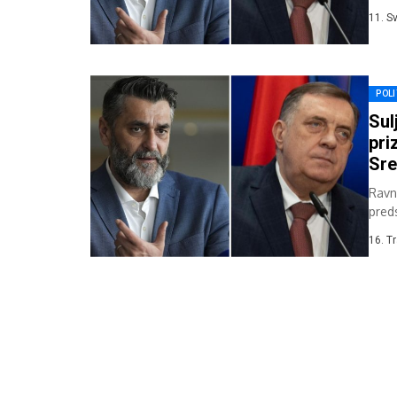
socij
11. S
POLI
Sul
pri
Sre
Ravn
pred
Gene
16. T