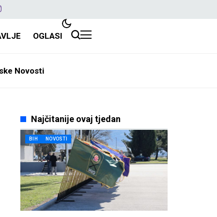
AVLJE
OGLASI
ske Novosti
Najčitanije ovaj tjedan
BIH
NOVOSTI