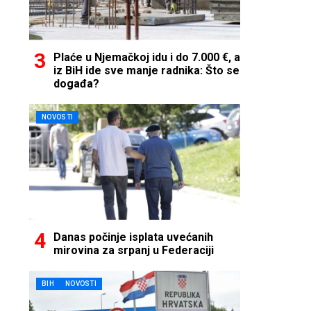
Plaće u Njemačkoj idu i do 7.000 €, a
iz BiH ide sve manje radnika: Što se
događa?
NOVOSTI
Danas počinje isplata uvećanih
mirovina za srpanj u Federaciji
BIH
NOVOSTI