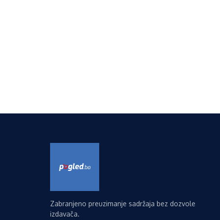
Zabranjeno preuzimanje sadržaja bez dozvole
izdavača.