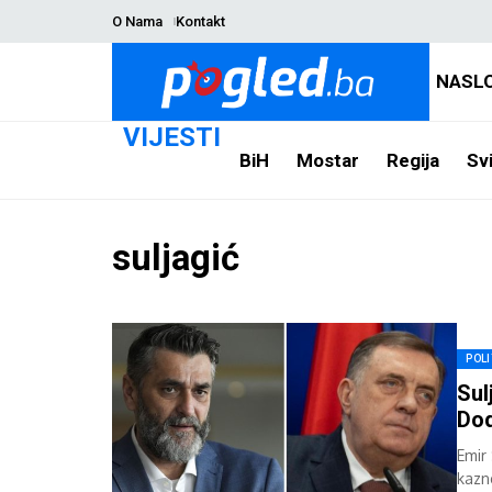
O Nama
Kontakt
NASL
VIJESTI
BiH
Mostar
Regija
Svi
suljagić
POLI
Sul
Do
Emir
kazn