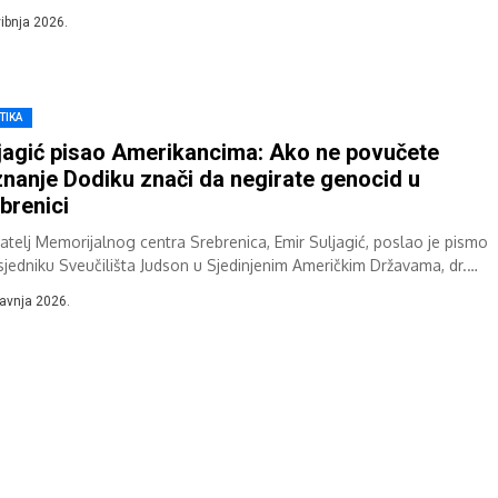
aldemokrata (SNSD), jer je u televizijskoj emisiji...
vibnja 2026.
TIKA
jagić pisao Amerikancima: Ako ne povučete
znanje Dodiku znači da negirate genocid u
brenici
atelj Memorijalnog centra Srebrenica, Emir Suljagić, poslao je pismo
sjedniku Sveučilišta Judson u Sjedinjenim Američkim Državama, dr.
u Crumu, tražeći da povuče poziv...
ravnja 2026.