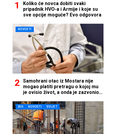
Koliko će novca dobiti svaki
pripadnik HVO-a i Armije i koje su
sve opcije moguće? Evo odgovora
NOVOSTI
Samohrani otac iz Mostara nije
mogao platiti pretragu o kojoj mu
je ovisio život, a onda je zazvonio
telefon…
BIH
NOVOSTI
SVIJET