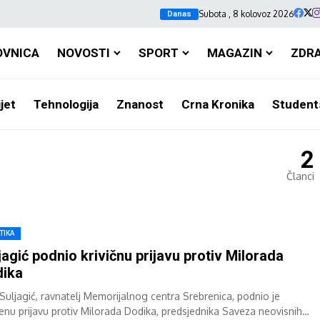
Subota , 8 kolovoz 2026
Danas
OVNICA
NOVOSTI
SPORT
MAGAZIN
ZDR
jet
Tehnologija
Znanost
Crna Kronika
Student
2
Članci
TIKA
jagić podnio krivičnu prijavu protiv Milorada
dika
 Suljagić, ravnatelj Memorijalnog centra Srebrenica, podnio je
enu prijavu protiv Milorada Dodika, predsjednika Saveza neovisnih