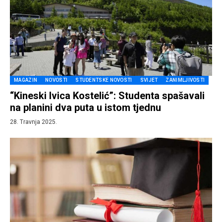
MAGAZIN
NOVOSTI
STUDENTSKE NOVOSTI
SVIJET
ZANIMLJIVOSTI
“Kineski Ivica Kostelić”: Studenta spašavali
na planini dva puta u istom tjednu
28. Travnja 2025.