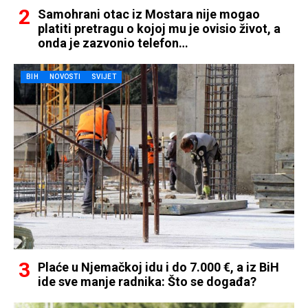
Samohrani otac iz Mostara nije mogao
platiti pretragu o kojoj mu je ovisio život, a
onda je zazvonio telefon…
BIH
NOVOSTI
SVIJET
Plaće u Njemačkoj idu i do 7.000 €, a iz BiH
ide sve manje radnika: Što se događa?