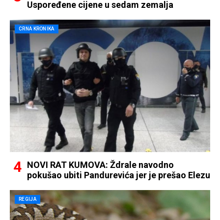
Uspoređene cijene u sedam zemalja
CRNA KRONIKA
NOVI RAT KUMOVA: Ždrale navodno
pokušao ubiti Pandurevića jer je prešao Elezu
REGIJA