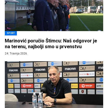
SPORT
Marinović poručio Štimcu: Naš odgovor je
na terenu, najbolji smo u prvenstvu
24. Travnja 2026.