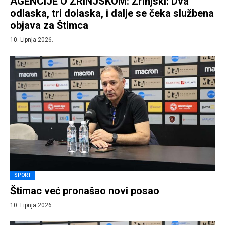
AGENCIJE O ZRINJSKOM: Zrinjski: Dva
odlaska, tri dolaska, i dalje se čeka službena
objava za Štimca
10. Lipnja 2026.
SPORT
Štimac već pronašao novi posao
10. Lipnja 2026.