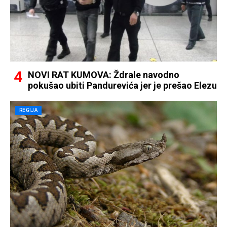
NOVI RAT KUMOVA: Ždrale navodno
pokušao ubiti Pandurevića jer je prešao Elezu
REGIJA