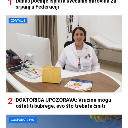
Danas počinje isplata uvećanih mirovina za
srpanj u Federaciji
ZDRAVLJE
DOKTORICA UPOZORAVA: Vrućine mogu
oštetiti bubrege, evo što trebate činiti
GOSPODARSTVO