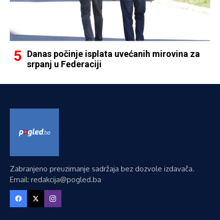
Danas počinje isplata uvećanih mirovina za
srpanj u Federaciji
Zabranjeno preuzimanje sadržaja bez dozvole izdavača.
Email: redakcija@pogled.ba