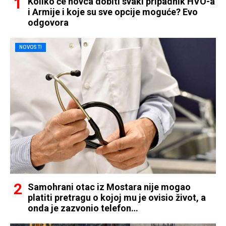
Koliko će novca dobiti svaki pripadnik HVO-a
i Armije i koje su sve opcije moguće? Evo
odgovora
NOVOSTI
Samohrani otac iz Mostara nije mogao
platiti pretragu o kojoj mu je ovisio život, a
onda je zazvonio telefon…