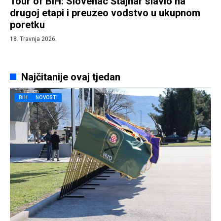
Tour of BiH: Slovenac Štajnar slavio na
drugoj etapi i preuzeo vodstvo u ukupnom
poretku
18. Travnja 2026.
Najčitanije ovaj tjedan
BIH
NOVOSTI