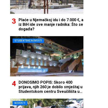
Plaće u Njemačkoj idu i do 7.000 €, a
iz BiH ide sve manje radnika: Što se
događa?
STUDENTSKE NOVOSTI
DONOSIMO POPIS: Skoro 400
prijava, njih 260 je dobilo smještaj u
Studentskom centru Sveučilišta u
Mostaru
NOVOSTI