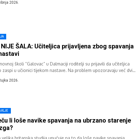
vibnja 2026.
IJA
 NIJE ŠALA: Učiteljica prijavljena zbog spavanja
nastavi
ovnoj školi “Galovac” u Dalmaciji roditelji su prijavili da učiteljica
o zaspi u učionici tijekom nastave. Na problem upozoravaju već dvije
e,...
žujka 2026.
AVLJE
eču li loše navike spavanja na ubrzano starenje
zga?
 velika britanska studija upućuje na to da loše navike spavanja