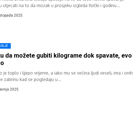
utjecati na to da mozak u prosjeku izgleda fizički i godinu...
istopada 2025.
AVLJE
u da možete gubiti kilograme dok spavate, evo
ko
o je toplo i lijepo vrijeme, a iako mu se većina ljudi veseli, ima i onih
se zabrinu kad se pogledaju u...
ravnja 2025.