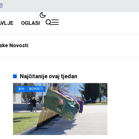
AVLJE
OGLASI
ske Novosti
Najčitanije ovaj tjedan
BIH
NOVOSTI