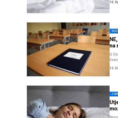
18. S
REG
NE,
na 
U Osn
čest
godin
13. O
ZDR
Utj
mo
Nova