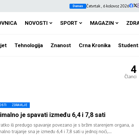
Četvrtak , 6 kolovoz 2026
Danas
OVNICA
NOVOSTI
SPORT
MAGAZIN
ZDR
jet
Tehnologija
Znanost
Crna Kronika
Student
4
Članci
OSTI
ZDRAVLJE
imalno je spavati između 6,4 i 7,8 sati
ratko ili predugo spavanje povezano je s bržim starenjem organa, a
alno trajanje sna je između 6,4 i 7,8 sati u jednoj noći,...