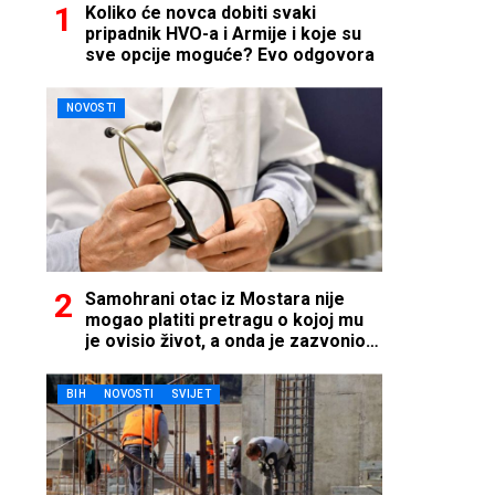
Koliko će novca dobiti svaki
pripadnik HVO-a i Armije i koje su
sve opcije moguće? Evo odgovora
NOVOSTI
Samohrani otac iz Mostara nije
mogao platiti pretragu o kojoj mu
je ovisio život, a onda je zazvonio
telefon…
BIH
NOVOSTI
SVIJET