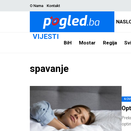
O Nama
Kontakt
NASL
VIJESTI
BiH
Mostar
Regija
Svi
spavanje
NOV
Opt
Prek
optim