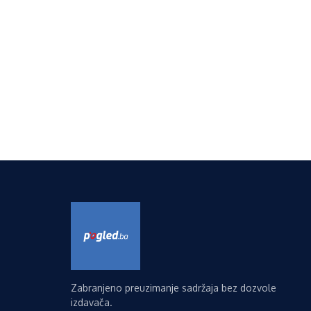
Zabranjeno preuzimanje sadržaja bez dozvole
izdavača.