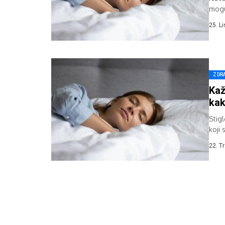
mogu 
25. L
ZDR
Kaž
ka
Stigl
koji 
22. T