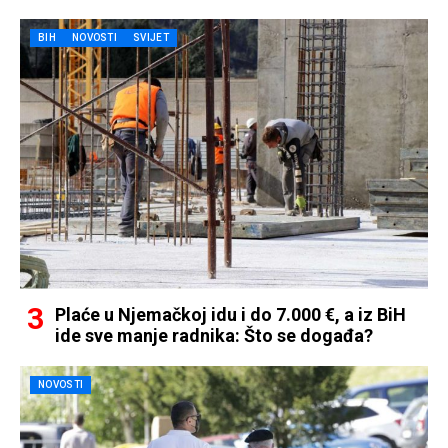
BIH
NOVOSTI
SVIJET
Plaće u Njemačkoj idu i do 7.000 €, a iz BiH
ide sve manje radnika: Što se događa?
NOVOSTI