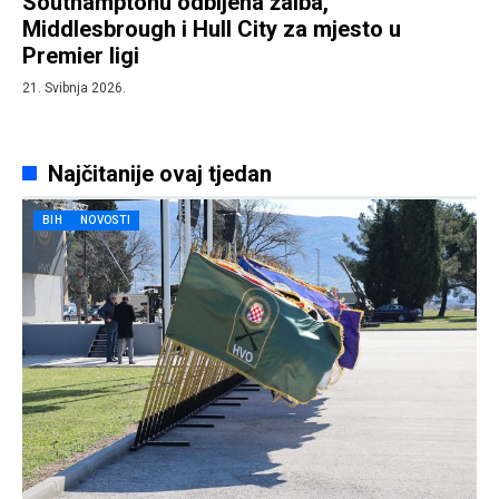
Southamptonu odbijena žalba,
Middlesbrough i Hull City za mjesto u
Premier ligi
21. Svibnja 2026.
Najčitanije ovaj tjedan
BIH
NOVOSTI