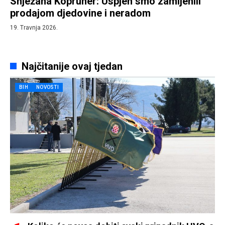
Snježana Köpruner: Uspjeh smo zamijenili
prodajom djedovine i neradom
19. Travnja 2026.
Najčitanije ovaj tjedan
BIH
NOVOSTI