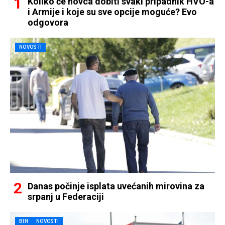
Koliko će novca dobiti svaki pripadnik HVO-a
i Armije i koje su sve opcije moguće? Evo
odgovora
NOVOSTI
Danas počinje isplata uvećanih mirovina za
srpanj u Federaciji
BIH
NOVOSTI