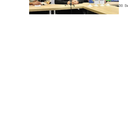
pred
30. S