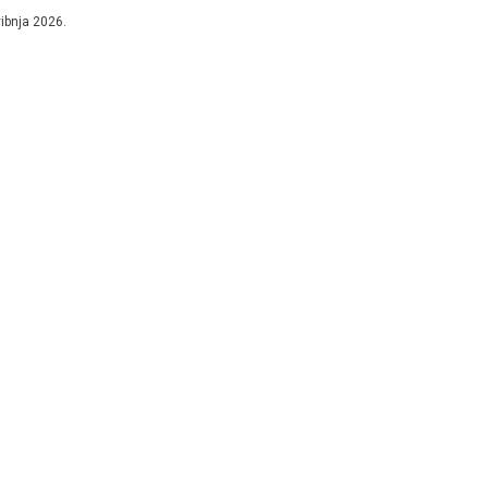
stojeće izbore zbog navodnog...
vibnja 2026.