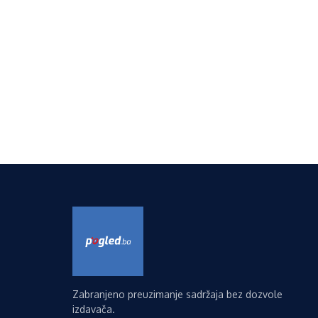
Zabranjeno preuzimanje sadržaja bez dozvole
izdavača.