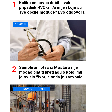
Koliko će novca dobiti svaki
pripadnik HVO-a i Armije i koje su
sve opcije moguće? Evo odgovora
NOVOSTI
Samohrani otac iz Mostara nije
mogao platiti pretragu o kojoj mu
je ovisio život, a onda je zazvonio
telefon…
BIH
NOVOSTI
SVIJET