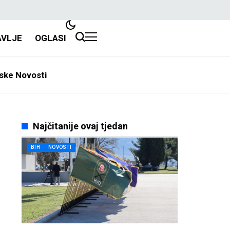
AVLJE
OGLASI
ske Novosti
Najčitanije ovaj tjedan
BIH
NOVOSTI