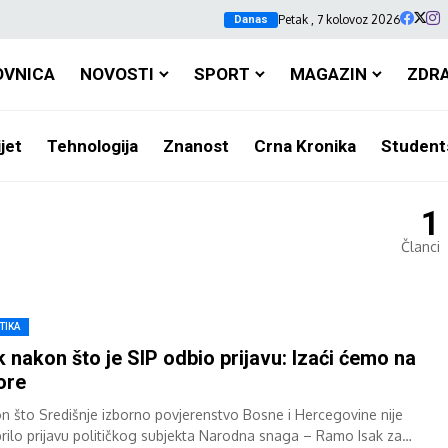
Petak , 7 kolovoz 2026
Danas
OVNICA
NOVOSTI
SPORT
MAGAZIN
ZDR
jet
Tehnologija
Znanost
Crna Kronika
Student
1
Članci
TIKA
k nakon što je SIP odbio prijavu: Izaći ćemo na
ore
n što Središnje izborno povjerenstvo Bosne i Hercegovine nije
rilo prijavu političkog subjekta Narodna snaga – Ramo Isak za