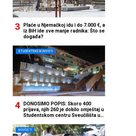
Plaće u Njemačkoj idu i do 7.000 €, a
iz BiH ide sve manje radnika: Što se
događa?
STUDENTSKE NOVOSTI
DONOSIMO POPIS: Skoro 400
prijava, njih 260 je dobilo smještaj u
Studentskom centru Sveučilišta u
Mostaru
NOVOSTI