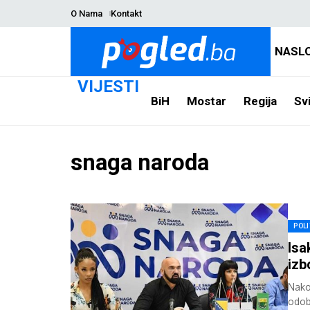
O Nama
Kontakt
NASL
VIJESTI
BiH
Mostar
Regija
Svi
snaga naroda
POLI
Isa
izb
Nako
odob