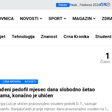
Petak , 7 kolovoz 2026
Danas
OVNICA
NOVOSTI
SPORT
MAGAZIN
ZDR
jet
Tehnologija
Znanost
Crna Kronika
Student
1
Članci
CRNA KRONIKA
NOVOSTI
đeni pedofil mjesec dana slobodno šetao
cama, konačno je uhićen
njoj Luci je uhićen pravosnažno osuđeni pedofil D.T., saznaje
kainfo. Banjalučanin je prije mjesec dana pravosnažno osuđen na 12