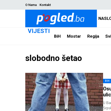
O Nama
Kontakt
NASL
VIJESTI
BiH
Mostar
Regija
Svi
slobodno šetao
BIH
Osu
uli
U Ba
Srps