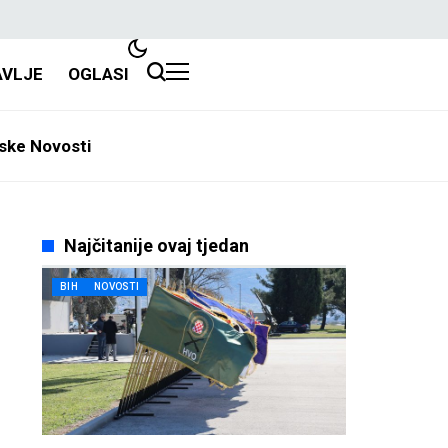
AVLJE
OGLASI
ske Novosti
Najčitanije ovaj tjedan
BIH
NOVOSTI