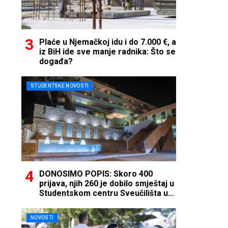
Plaće u Njemačkoj idu i do 7.000 €, a
iz BiH ide sve manje radnika: Što se
događa?
STUDENTSKE NOVOSTI
DONOSIMO POPIS: Skoro 400
prijava, njih 260 je dobilo smještaj u
Studentskom centru Sveučilišta u
Mostaru
NOVOSTI