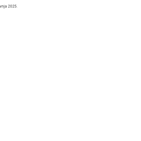
na zatvora zbog...
avnja 2025.