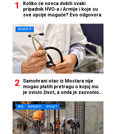
Koliko će novca dobiti svaki
pripadnik HVO-a i Armije i koje su
sve opcije moguće? Evo odgovora
NOVOSTI
Samohrani otac iz Mostara nije
mogao platiti pretragu o kojoj mu
je ovisio život, a onda je zazvonio
telefon…
BIH
NOVOSTI
SVIJET