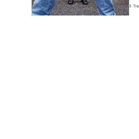
godi
3. Tr