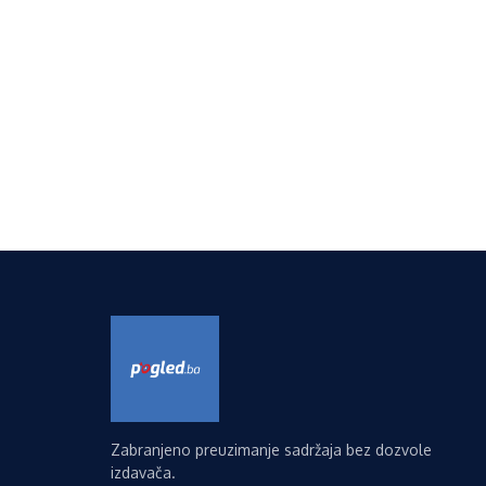
Zabranjeno preuzimanje sadržaja bez dozvole
izdavača.