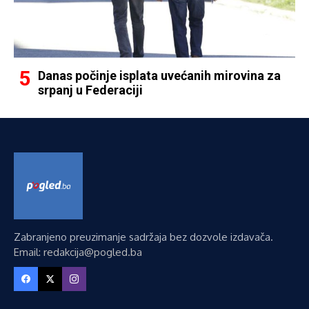
Danas počinje isplata uvećanih mirovina za
srpanj u Federaciji
Zabranjeno preuzimanje sadržaja bez dozvole izdavača.
Email: redakcija@pogled.ba