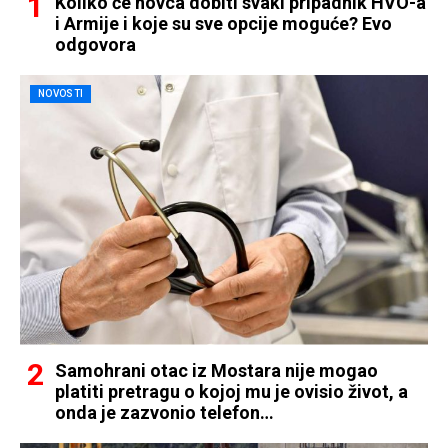
Koliko će novca dobiti svaki pripadnik HVO-a
i Armije i koje su sve opcije moguće? Evo
odgovora
NOVOSTI
Samohrani otac iz Mostara nije mogao
platiti pretragu o kojoj mu je ovisio život, a
onda je zazvonio telefon…