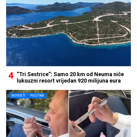
“Tri Sestrice”: Samo 20 km od Neuma niče
luksuzni resort vrijedan 920 milijuna eura
NOVOSTI
POLITIKA