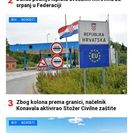
srpanj u Federaciji
BIH
NOVOSTI
Zbog kolona prema granici, načelnik
Konavala aktivirao Stožer Civilne zaštite
BIH
NOVOSTI