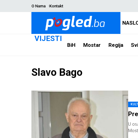
O Nama
Kontakt
NASL
VIJESTI
BiH
Mostar
Regija
Svi
Slavo Bago
KUL
Pre
U osa
Most
Herc