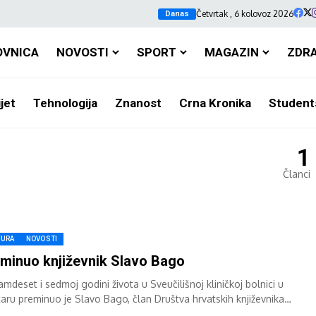
Četvrtak , 6 kolovoz 2026
Danas
OVNICA
NOVOSTI
SPORT
MAGAZIN
ZDR
jet
Tehnologija
Znanost
Crna Kronika
Student
1
Članci
TURA
NOVOSTI
minuo književnik Slavo Bago
mdeset i sedmoj godini života u Sveučilišnoj kliničkoj bolnici u
aru preminuo je Slavo Bago, član Društva hrvatskih književnika
eg-Bosne. Slavo Bago...