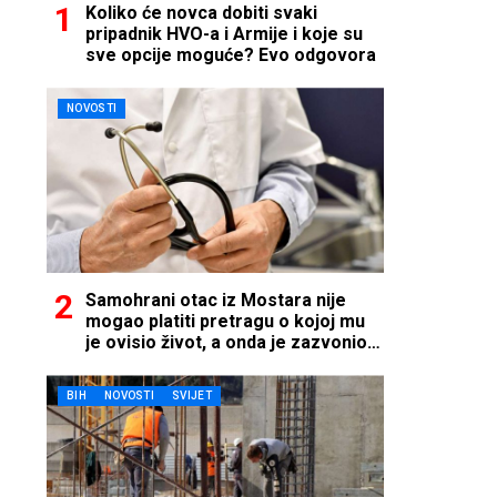
Koliko će novca dobiti svaki
pripadnik HVO-a i Armije i koje su
sve opcije moguće? Evo odgovora
NOVOSTI
Samohrani otac iz Mostara nije
mogao platiti pretragu o kojoj mu
je ovisio život, a onda je zazvonio
telefon…
BIH
NOVOSTI
SVIJET