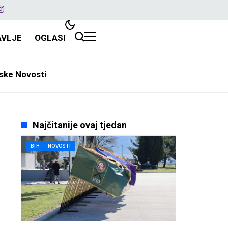
AVLJE
OGLASI
ske Novosti
Najčitanije ovaj tjedan
BIH
NOVOSTI