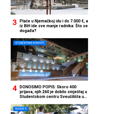
Plaće u Njemačkoj idu i do 7.000 €, a
iz BiH ide sve manje radnika: Što se
događa?
STUDENTSKE NOVOSTI
DONOSIMO POPIS: Skoro 400
prijava, njih 260 je dobilo smještaj u
Studentskom centru Sveučilišta u
Mostaru
NOVOSTI