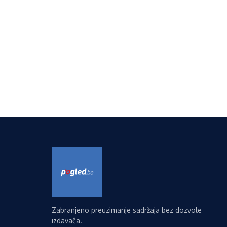
Zabranjeno preuzimanje sadržaja bez dozvole
izdavača.