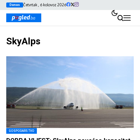
Četvrtak , 6 kolovoz 2026
Danas
SkyAlps
GOSPODARSTVO