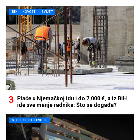
BIH
NOVOSTI
SVIJET
Plaće u Njemačkoj idu i do 7.000 €, a iz BiH
ide sve manje radnika: Što se događa?
STUDENTSKE NOVOSTI