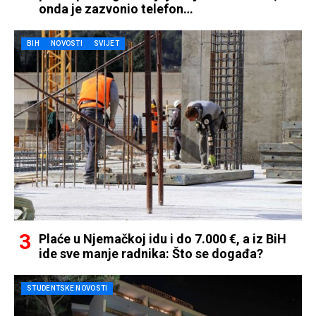
onda je zazvonio telefon…
BIH
NOVOSTI
SVIJET
Plaće u Njemačkoj idu i do 7.000 €, a iz BiH
ide sve manje radnika: Što se događa?
STUDENTSKE NOVOSTI