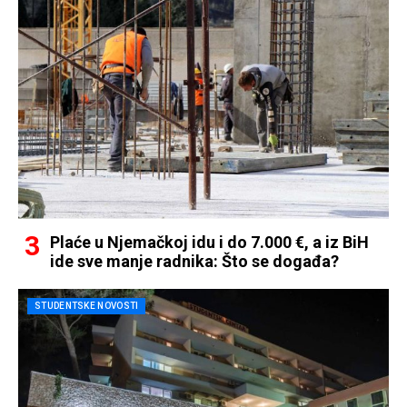
Plaće u Njemačkoj idu i do 7.000 €, a iz BiH
ide sve manje radnika: Što se događa?
STUDENTSKE NOVOSTI