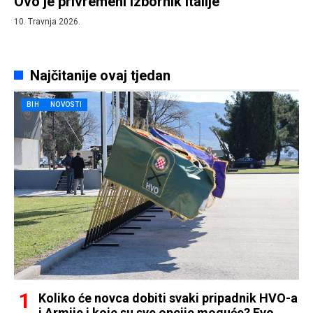
Ovo je privremeni izbornik Italije
10. Travnja 2026.
Najčitanije ovaj tjedan
BIH
NOVOSTI
Koliko će novca dobiti svaki pripadnik HVO-a
i Armije i koje su sve opcije moguće? Evo