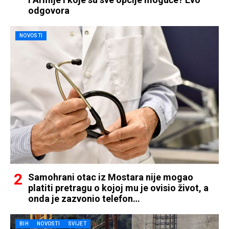
odgovora
NOVOSTI
Samohrani otac iz Mostara nije mogao
platiti pretragu o kojoj mu je ovisio život, a
onda je zazvonio telefon…
BIH
NOVOSTI
SVIJET