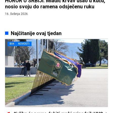
HOROR U SRBIJI: Mladić krvav ušao u kuću,
nosio svoju do ramena odsječenu ruku
16. Svibnja 2026.
Najčitanije ovaj tjedan
BIH
NOVOSTI