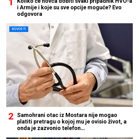
Koliko će novca dobiti svaki pripadnik HVO-a
i Armije i koje su sve opcije moguće? Evo
odgovora
NOVOSTI
Samohrani otac iz Mostara nije mogao
platiti pretragu o kojoj mu je ovisio život, a
onda je zazvonio telefon…