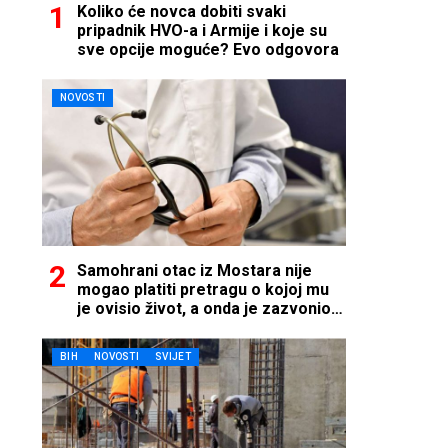
Koliko će novca dobiti svaki
pripadnik HVO-a i Armije i koje su
sve opcije moguće? Evo odgovora
NOVOSTI
Samohrani otac iz Mostara nije
mogao platiti pretragu o kojoj mu
je ovisio život, a onda je zazvonio
telefon…
BIH
NOVOSTI
SVIJET