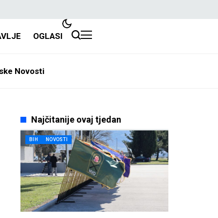
AVLJE
OGLASI
ske Novosti
Najčitanije ovaj tjedan
BIH
NOVOSTI