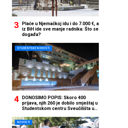
Plaće u Njemačkoj idu i do 7.000 €, a
iz BiH ide sve manje radnika: Što se
događa?
STUDENTSKE NOVOSTI
DONOSIMO POPIS: Skoro 400
prijava, njih 260 je dobilo smještaj u
Studentskom centru Sveučilišta u
Mostaru
NOVOSTI