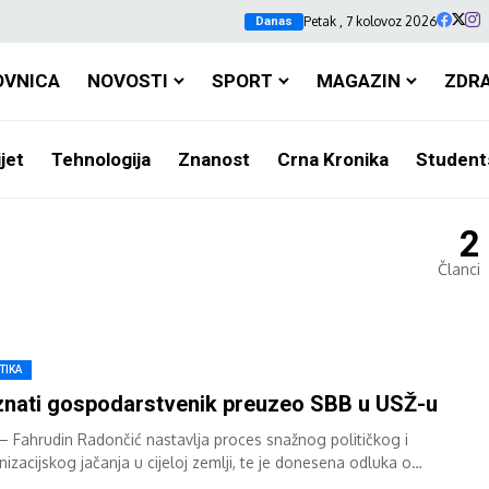
Petak , 7 kolovoz 2026
Danas
OVNICA
NOVOSTI
SPORT
MAGAZIN
ZDR
jet
Tehnologija
Znanost
Crna Kronika
Student
2
Članci
TIKA
nati gospodarstvenik preuzeo SBB u USŽ-u
– Fahrudin Radončić nastavlja proces snažnog političkog i
izacijskog jačanja u cijeloj zemlji, te je donesena odluka o
ovanju Amarilda Mulića za...