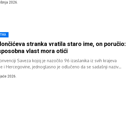
vibnja 2026.
TIKA
ončićeva stranka vratila staro ime, on poručio:
posobna vlast mora otići
nvenciji Saveza kojoj je nazočilo 96 izaslanika iz svih krajeva
e i Hercegovine, jednoglasno je odlučeno da se sadašnji naziv
nke Savez...
ljače 2026.