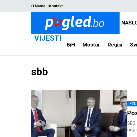
O Nama
Kontakt
NASL
VIJESTI
BiH
Mostar
Regija
Svi
sbb
POLI
Poz
SBB 
organ
imen