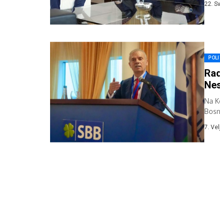
22. S
POLI
Rad
Nes
Na Ko
Bosn
stra
7. Ve