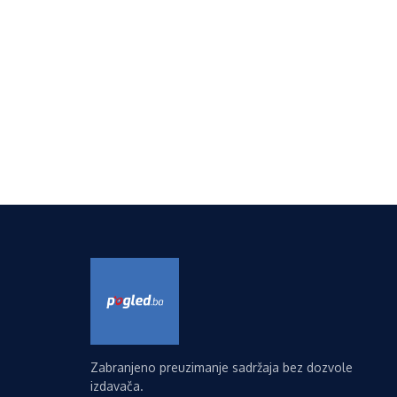
Zabranjeno preuzimanje sadržaja bez dozvole
izdavača.