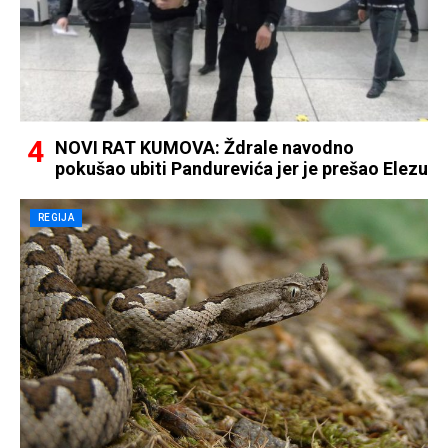
NOVI RAT KUMOVA: Ždrale navodno
pokušao ubiti Pandurevića jer je prešao Elezu
REGIJA