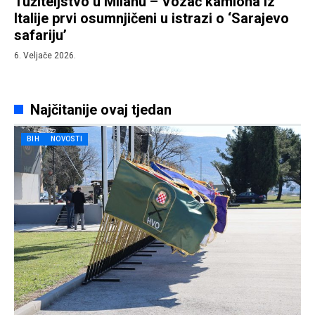
Tužiteljstvo u Milanu – Vozač kamiona iz
Italije prvi osumnjičeni u istrazi o ‘Sarajevo
safariju’
6. Veljače 2026.
Najčitanije ovaj tjedan
BIH
NOVOSTI