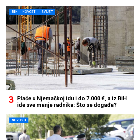
BIH
NOVOSTI
SVIJET
Plaće u Njemačkoj idu i do 7.000 €, a iz BiH
ide sve manje radnika: Što se događa?
NOVOSTI