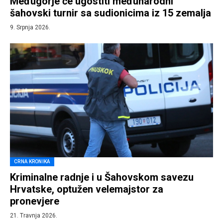
Međugorje će ugostiti međunarodni
šahovski turnir sa sudionicima iz 15 zemalja
9. Srpnja 2026.
CRNA KRONIKA
Kriminalne radnje i u Šahovskom savezu
Hrvatske, optužen velemajstor za
pronevjere
21. Travnja 2026.