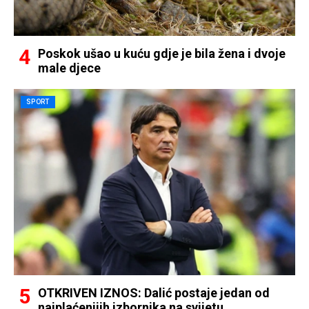
Poskok ušao u kuću gdje je bila žena i dvoje
male djece
SPORT
OTKRIVEN IZNOS: Dalić postaje jedan od
najplaćenijih izbornika na svijetu