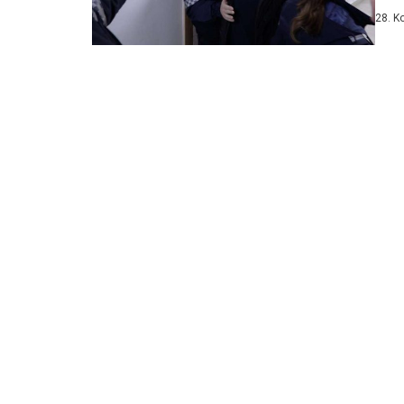
obuč
28. K