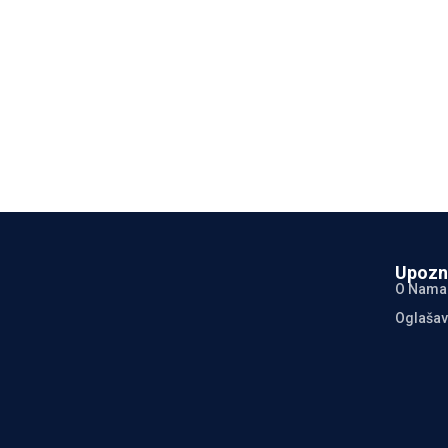
Upozn
O Nama
Oglašav