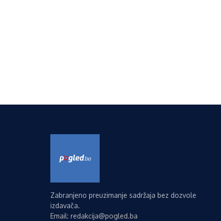
Zabranjeno preuzimanje sadržaja bez dozvole
izdavača.
Email: redakcija@pogled.ba