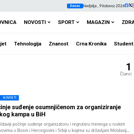
Nedjelja , 9 kolovoz 2026
Danas
OVNICA
NOVOSTI
SPORT
MAGAZIN
ZDR
jet
Tehnologija
Znanost
Crna Kronika
Student
1
Članci
NOVOSTI
inje suđenje osumnjičenom za organiziranje
kog kampa u BiH
ldaviji počinje suđenje organizatoru i regruteru treninga u ruskim
ovima u Bosni i Hercegovini i Srbiji u kojima su državljani Moldavije