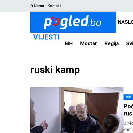
O Nama
Kontakt
NASL
VIJESTI
BiH
Mostar
Regija
Svi
ruski kamp
BIH
Poč
rus
U Mo
kamp