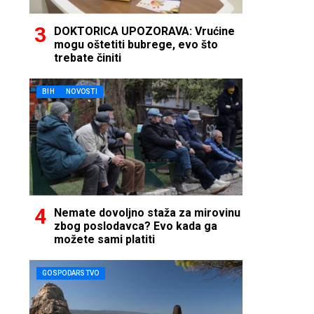
DOKTORICA UPOZORAVA: Vrućine
mogu oštetiti bubrege, evo što
trebate činiti
BIH
NOVOSTI
Nemate dovoljno staža za mirovinu
zbog poslodavca? Evo kada ga
možete sami platiti
GOSPODARSTVO