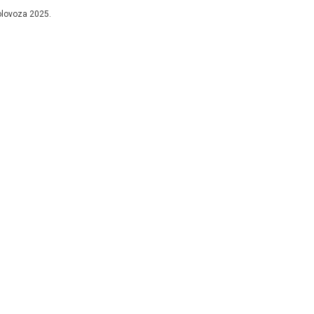
avani...
olovoza 2025.