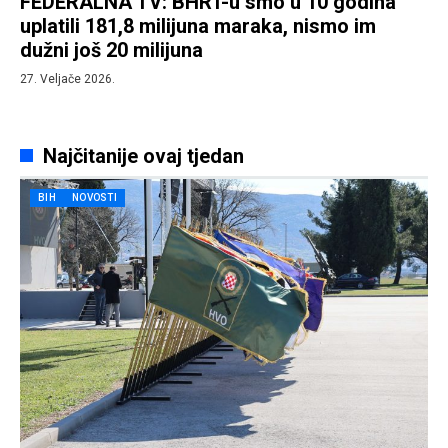
FEDERALNA TV: BHRT-u smo u 10 godina
uplatili 181,8 milijuna maraka, nismo im
dužni još 20 milijuna
27. Veljače 2026.
Najčitanije ovaj tjedan
BIH
NOVOSTI