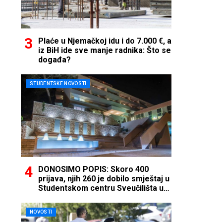
Plaće u Njemačkoj idu i do 7.000 €, a
iz BiH ide sve manje radnika: Što se
događa?
STUDENTSKE NOVOSTI
DONOSIMO POPIS: Skoro 400
prijava, njih 260 je dobilo smještaj u
Studentskom centru Sveučilišta u
Mostaru
NOVOSTI