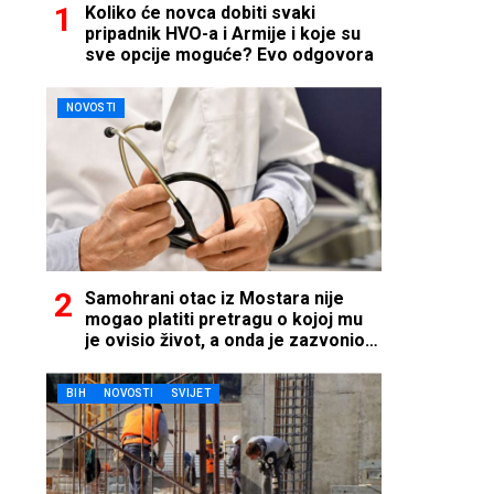
Koliko će novca dobiti svaki
pripadnik HVO-a i Armije i koje su
sve opcije moguće? Evo odgovora
NOVOSTI
Samohrani otac iz Mostara nije
mogao platiti pretragu o kojoj mu
je ovisio život, a onda je zazvonio
telefon…
BIH
NOVOSTI
SVIJET