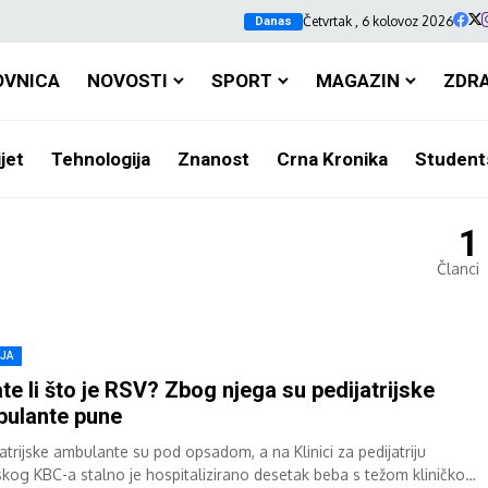
Četvrtak , 6 kolovoz 2026
Danas
OVNICA
NOVOSTI
SPORT
MAGAZIN
ZDR
jet
Tehnologija
Znanost
Crna Kronika
Student
1
Članci
IJA
te li što je RSV? Zbog njega su pedijatrijske
ulante pune
atrijske ambulante su pod opsadom, a na Klinici za pedijatriju
tskog KBC-a stalno je hospitalizirano desetak beba s težom kliničkom