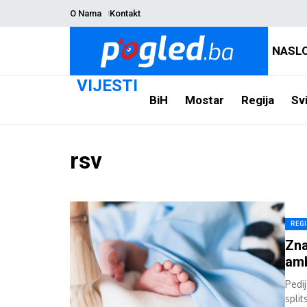
O Nama
Kontakt
NASL
VIJESTI
BiH
Mostar
Regija
Svi
rsv
REG
Zna
amb
Pedij
spli