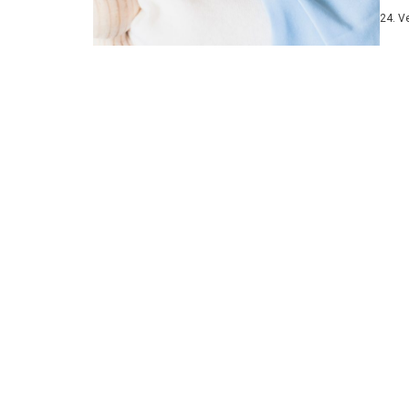
sliko
24. V