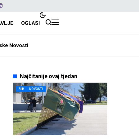
AVLJE
OGLASI
ske Novosti
Najčitanije ovaj tjedan
BIH
NOVOSTI