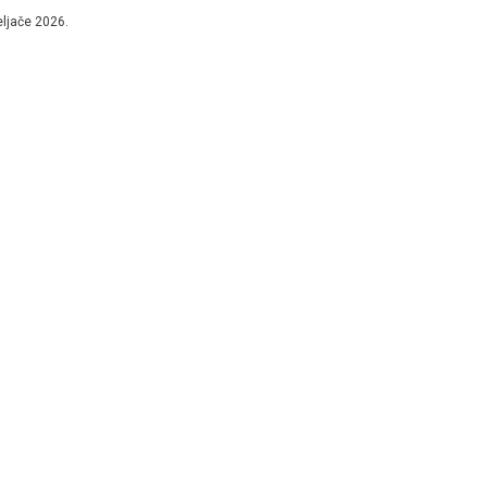
m. Krivac je...
eljače 2026.