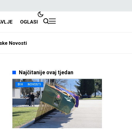
AVLJE
OGLASI
ske Novosti
Najčitanije ovaj tjedan
BIH
NOVOSTI