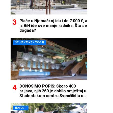
Plaće u Njemačkoj idu i do 7.000 €, a
iz BiH ide sve manje radnika: Što se
događa?
STUDENTSKE NOVOSTI
DONOSIMO POPIS: Skoro 400
prijava, njih 260 je dobilo smještaj u
Studentskom centru Sveučilišta u
Mostaru
NOVOSTI