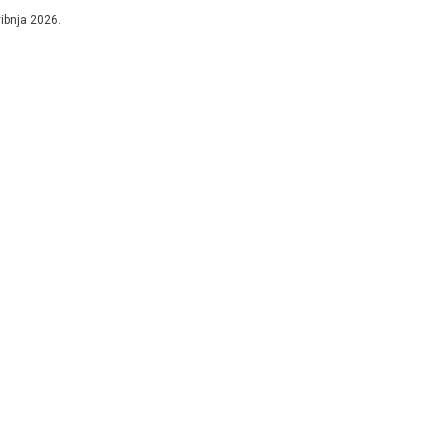
ačuna Županije Zapadnohercegovačke te Zakona...
vibnja 2026.