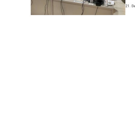
Pror
21. S