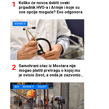
Koliko će novca dobiti svaki
pripadnik HVO-a i Armije i koje su
sve opcije moguće? Evo odgovora
NOVOSTI
Samohrani otac iz Mostara nije
mogao platiti pretragu o kojoj mu
je ovisio život, a onda je zazvonio
telefon…
BIH
NOVOSTI
SVIJET