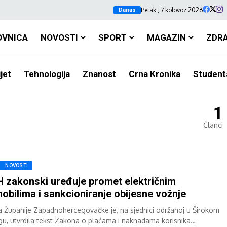
Petak , 7 kolovoz 2026
Danas
OVNICA
NOVOSTI
SPORT
MAGAZIN
ZDR
jet
Tehnologija
Znanost
Crna Kronika
Student
1
Članci
NOVOSTI
 zakonski uređuje promet električnim
obilima i sankcioniranje obijesne vožnje
a Županije Zapadnohercegovačke je, na sjednici održanoj u Širokom
egu, utvrdila tekst Zakona o plaćama i naknadama korisnika