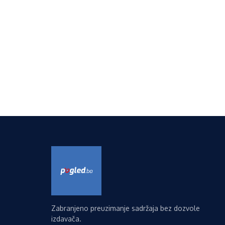
Zabranjeno preuzimanje sadržaja bez dozvole
izdavača.