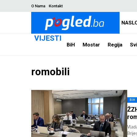
O Nama
Kontakt
NASL
VIJESTI
BiH
Mostar
Regija
Svi
romobili
BIH
ŽZH
rom
Vlad
Brij