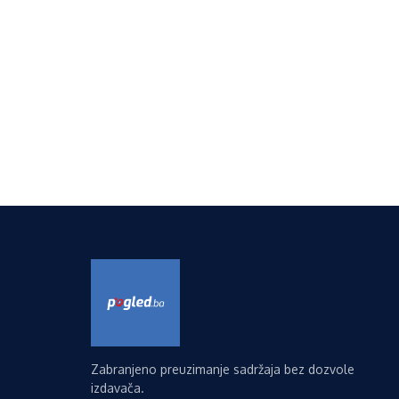
Zabranjeno preuzimanje sadržaja bez dozvole
izdavača.