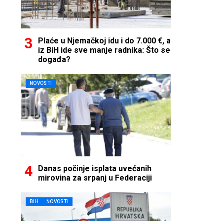
Plaće u Njemačkoj idu i do 7.000 €, a
iz BiH ide sve manje radnika: Što se
događa?
NOVOSTI
Danas počinje isplata uvećanih
mirovina za srpanj u Federaciji
BIH
NOVOSTI