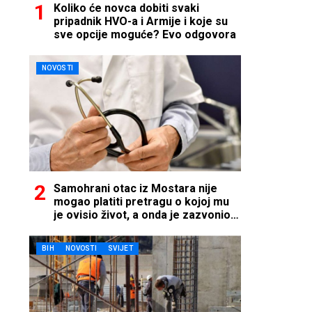
Koliko će novca dobiti svaki
pripadnik HVO-a i Armije i koje su
sve opcije moguće? Evo odgovora
NOVOSTI
Samohrani otac iz Mostara nije
mogao platiti pretragu o kojoj mu
je ovisio život, a onda je zazvonio
telefon…
BIH
NOVOSTI
SVIJET