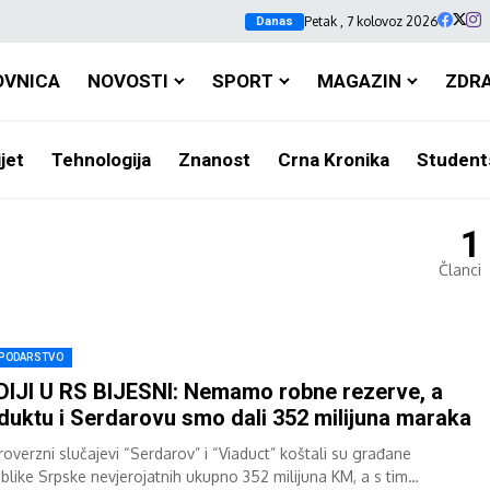
Petak , 7 kolovoz 2026
Danas
OVNICA
NOVOSTI
SPORT
MAGAZIN
ZDR
jet
Tehnologija
Znanost
Crna Kronika
Student
1
Članci
PODARSTVO
IJI U RS BIJESNI: Nemamo robne rezerve, a
duktu i Serdarovu smo dali 352 milijuna maraka
roverzni slučajevi “Serdarov” i “Viaduct” koštali su građane
blike Srpske nevjerojatnih ukupno 352 milijuna KM, a s tim