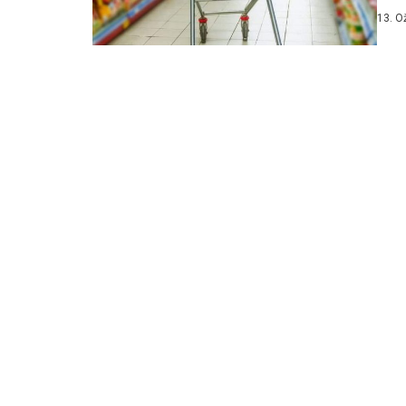
vrtog
13. O