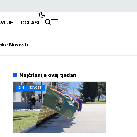
AVLJE
OGLASI
ske Novosti
Najčitanije ovaj tjedan
BIH
NOVOSTI