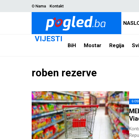
O Nama
Kontakt
NASL
VIJESTI
BiH
Mostar
Regija
Svi
roben rezerve
GOS
MED
Via
Kont
Repu