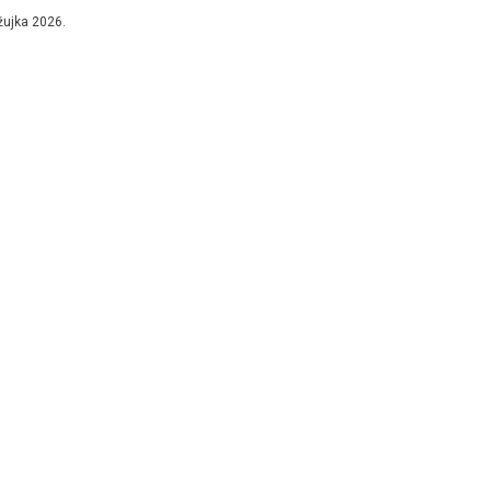
lavim iznosom, da je bilo...
žujka 2026.