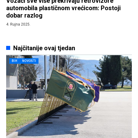
Vozači sve više prekrivaju retrovizore
automobila plastičnom vrećicom: Postoji
dobar razlog
4. Rujna 2025.
Najčitanije ovaj tjedan
BIH
NOVOSTI