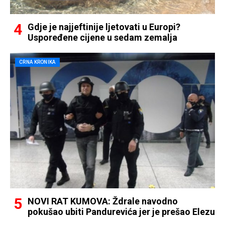
Gdje je najjeftinije ljetovati u Europi?
Uspoređene cijene u sedam zemalja
CRNA KRONIKA
NOVI RAT KUMOVA: Ždrale navodno
pokušao ubiti Pandurevića jer je prešao Elezu