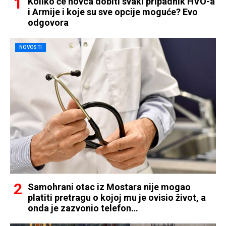
Koliko će novca dobiti svaki pripadnik HVO-a
i Armije i koje su sve opcije moguće? Evo
odgovora
NOVOSTI
Samohrani otac iz Mostara nije mogao
platiti pretragu o kojoj mu je ovisio život, a
onda je zazvonio telefon…