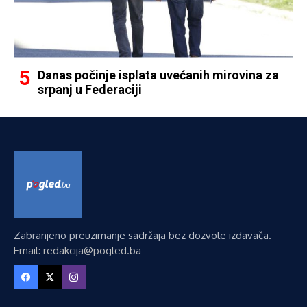
Danas počinje isplata uvećanih mirovina za
srpanj u Federaciji
Zabranjeno preuzimanje sadržaja bez dozvole izdavača.
Email: redakcija@pogled.ba