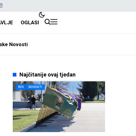
AVLJE
OGLASI
ske Novosti
Najčitanije ovaj tjedan
BIH
NOVOSTI