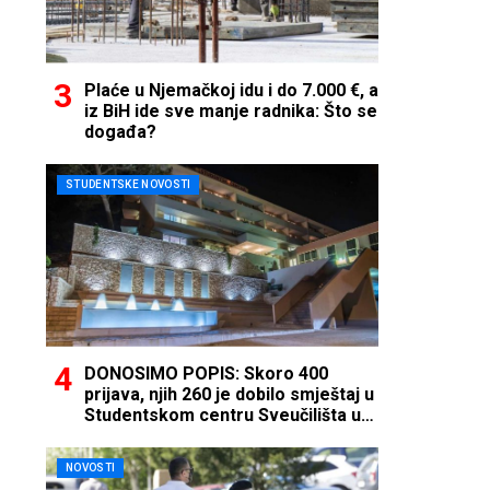
Plaće u Njemačkoj idu i do 7.000 €, a
iz BiH ide sve manje radnika: Što se
događa?
STUDENTSKE NOVOSTI
DONOSIMO POPIS: Skoro 400
prijava, njih 260 je dobilo smještaj u
Studentskom centru Sveučilišta u
Mostaru
NOVOSTI