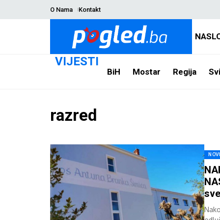
O Nama
Kontakt
NASL
VIJESTI
BiH
Mostar
Regija
Svi
razred
NOV
NA
NAS
sve
Nako
odlu