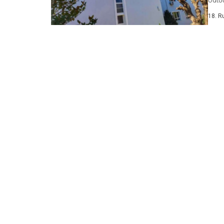
obraz
18. R