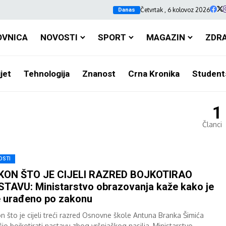
Četvrtak , 6 kolovoz 2026
Danas
OVNICA
NOVOSTI
SPORT
MAGAZIN
ZDR
jet
Tehnologija
Znanost
Crna Kronika
Student
1
Članci
OSTI
KON ŠTO JE CIJELI RAZRED BOJKOTIRAO
TAVU: Ministarstvo obrazovanja kaže kako je
 urađeno po zakonu
n što je cijeli treći razred Osnovne škole Antuna Branka Šimića
čio bojkotirati nastavu zbog vršnjačkog nasilja, Ministarstvo