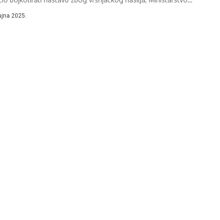
ovanja, znanosti, kulture i sporta...
ujna 2025.