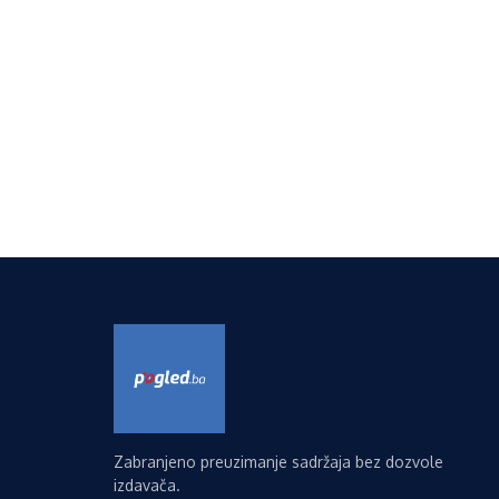
Zabranjeno preuzimanje sadržaja bez dozvole
izdavača.