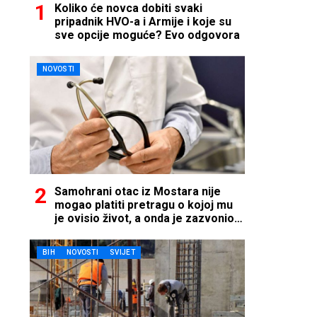
Koliko će novca dobiti svaki
pripadnik HVO-a i Armije i koje su
sve opcije moguće? Evo odgovora
NOVOSTI
Samohrani otac iz Mostara nije
mogao platiti pretragu o kojoj mu
je ovisio život, a onda je zazvonio
telefon…
BIH
NOVOSTI
SVIJET