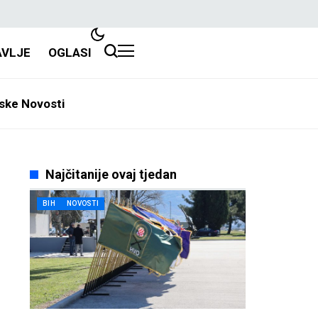
AVLJE
OGLASI
ske Novosti
Najčitanije ovaj tjedan
BIH
NOVOSTI