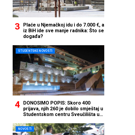
Plaće u Njemačkoj idu i do 7.000 €, a
iz BiH ide sve manje radnika: Što se
događa?
STUDENTSKE NOVOSTI
DONOSIMO POPIS: Skoro 400
prijava, njih 260 je dobilo smještaj u
Studentskom centru Sveučilišta u
Mostaru
NOVOSTI