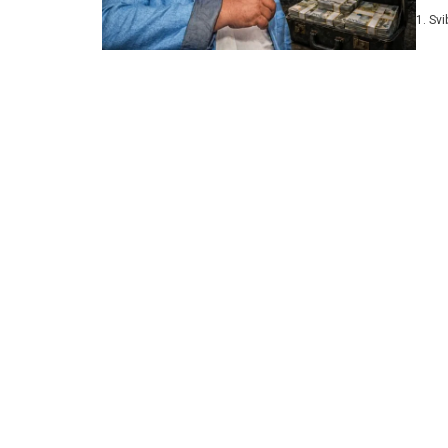
u nje
1. Sv