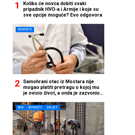
Koliko će novca dobiti svaki
pripadnik HVO-a i Armije i koje su
sve opcije moguće? Evo odgovora
NOVOSTI
Samohrani otac iz Mostara nije
mogao platiti pretragu o kojoj mu
je ovisio život, a onda je zazvonio
telefon…
BIH
NOVOSTI
SVIJET