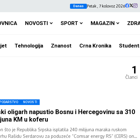
Petak , 7 kolovoz 2026
Danas
OVNICA
NOVOSTI
SPORT
MAGAZIN
ZDR
jet
Tehnologija
Znanost
Crna Kronika
Student
1
Članci
PODARSTVO
NOVOSTI
ki oligarh napustio Bosnu i Hercegovinu sa 310
ijuna KM u koferu
n što je Republika Srpska isplatila 240 milijuna maraka ruskom
arhu Rašidu Serdarovu za poduzeće “Comsar energy RS” (CERS) on