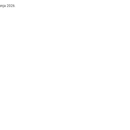
mu više...
ibnja 2026.