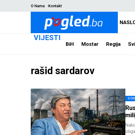
O Nama
Kontakt
NASL
VIJESTI
BiH
Mostar
Regija
Svi
rašid sardarov
GOS
Rus
mil
Nako
olig