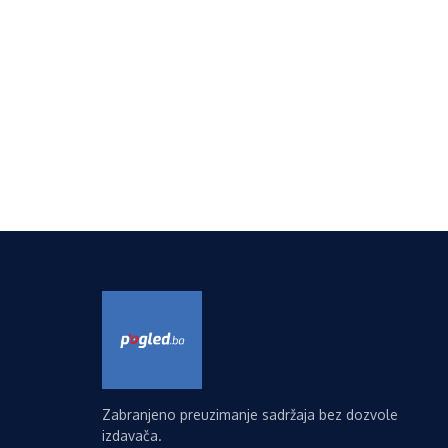
Zabranjeno preuzimanje sadržaja bez dozvole
izdavača.