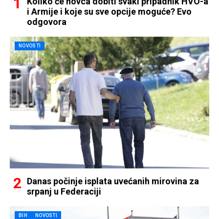
Koliko će novca dobiti svaki pripadnik HVO-a
i Armije i koje su sve opcije moguće? Evo
odgovora
NOVOSTI
Danas počinje isplata uvećanih mirovina za
srpanj u Federaciji
BIH
NOVOSTI