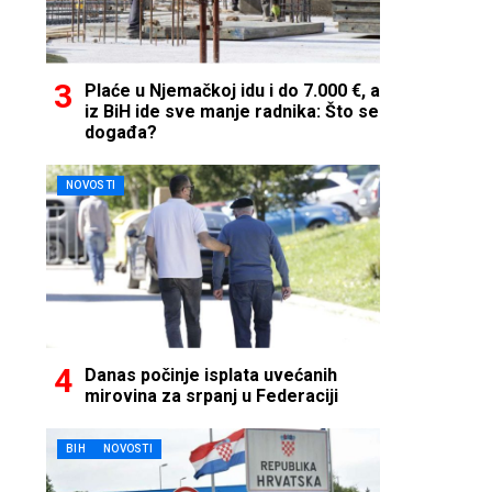
Plaće u Njemačkoj idu i do 7.000 €, a
iz BiH ide sve manje radnika: Što se
događa?
NOVOSTI
Danas počinje isplata uvećanih
mirovina za srpanj u Federaciji
BIH
NOVOSTI