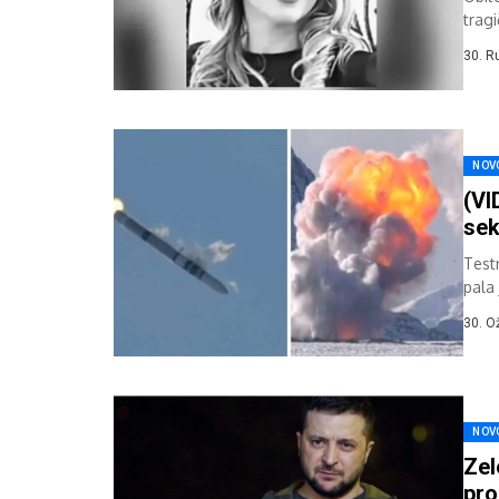
trag
raket
30. R
NOV
(VI
sek
Test
pala 
svem
30. O
NOV
Zel
pro