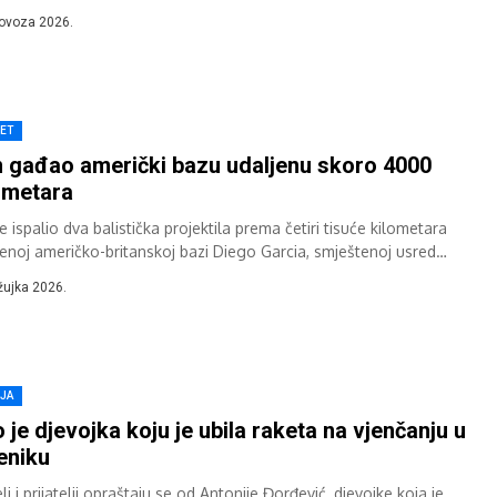
đaj...
lovoza 2026.
JET
n gađao američki bazu udaljenu skoro 4000
ometara
je ispalio dva balistička projektila prema četiri tisuće kilometara
jenoj američko-britanskoj bazi Diego Garcia, smještenoj usred
skog oceana, izvijestio je u petak...
žujka 2026.
IJA
 je djevojka koju je ubila raketa na vjenčanju u
eniku
lj i prijatelji opraštaju se od Antonije Đorđević, djevojke koja je