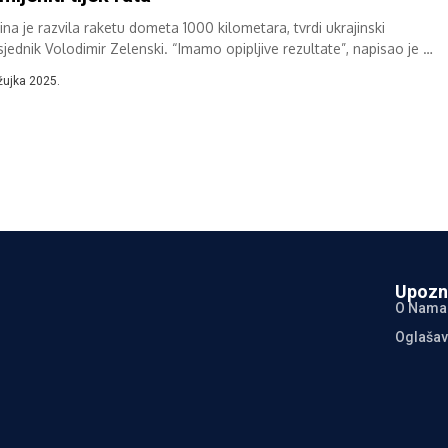
ina je razvila raketu dometa 1000 kilometara, tvrdi ukrajinski
sjednik Volodimir Zelenski. “Imamo opipljive rezultate”, napisao je u
i na društvenoj mreži X....
žujka 2025.
Upozn
O Nama
Oglašav