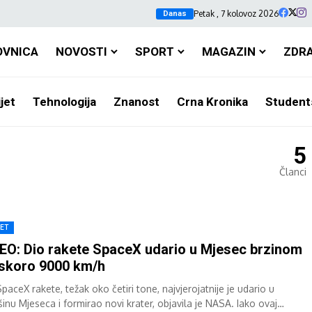
Petak , 7 kolovoz 2026
Danas
OVNICA
NOVOSTI
SPORT
MAGAZIN
ZDR
jet
Tehnologija
Znanost
Crna Kronika
Student
5
Članci
JET
EO: Dio rakete SpaceX udario u Mjesec brzinom
skoro 9000 km/h
paceX rakete, težak oko četiri tone, najvjerojatnije je udario u
šinu Mjeseca i formirao novi krater, objavila je NASA. Iako ovaj