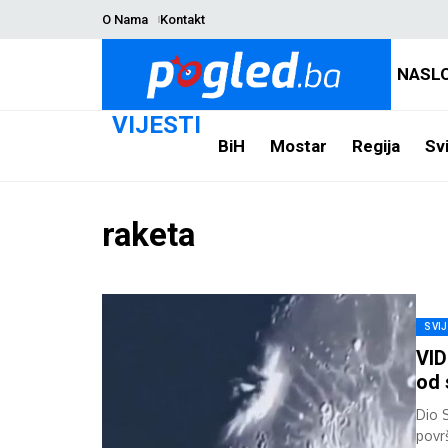
O Nama
Kontakt
NASL
VIJESTI
BiH
Mostar
Regija
Svi
raketa
SVI
VID
od 
Dio S
povr