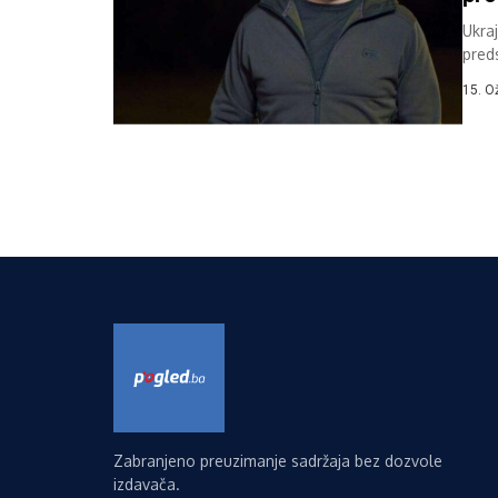
Ukraj
pred
objav
15. O
Zabranjeno preuzimanje sadržaja bez dozvole
izdavača.