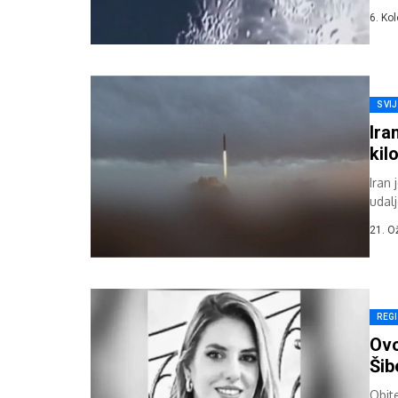
doga
6. Ko
SVI
Ira
kil
Iran 
udal
Indij
21. O
REG
Ovo
Šib
Obite