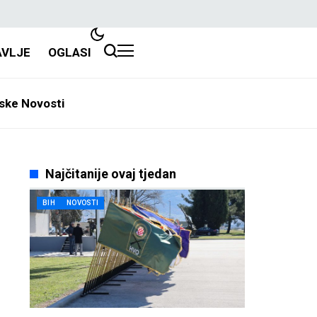
AVLJE
OGLASI
ske Novosti
Najčitanije ovaj tjedan
BIH
NOVOSTI