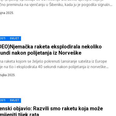
ično preminula na vjenčanju u Šibeniku, kada ju je pogodila signalna
a...
ujna 2025.
OSTI
SVIJET
DEO)Njemačka raketa eksplodirala nekoliko
undi nakon polijetanja iz Norveške
na raketa kojom se željelo pokrenuti lansiranje satelita iz Europe
je na tlo i eksplodirala 40 sekundi nakon polijetanja iz norveške
irske...
žujka 2025.
OSTI
SVIJET
enski objavio: Razvili smo raketu koja može
mijeniti tijek rata