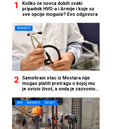
Koliko će novca dobiti svaki
pripadnik HVO-a i Armije i koje su
sve opcije moguće? Evo odgovora
NOVOSTI
Samohrani otac iz Mostara nije
mogao platiti pretragu o kojoj mu
je ovisio život, a onda je zazvonio
telefon…
BIH
NOVOSTI
SVIJET