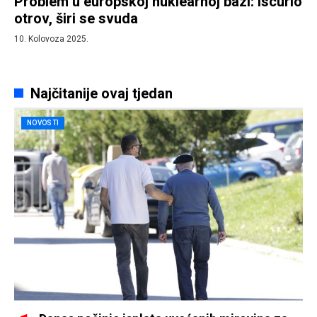
Problem u europskoj nuklearnoj bazi: Iscurio
otrov, širi se svuda
10. Kolovoza 2025.
Najčitanije ovaj tjedan
NOVOSTI