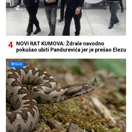
NOVI RAT KUMOVA: Ždrale navodno
pokušao ubiti Pandurevića jer je prešao Elezu
REGIJA