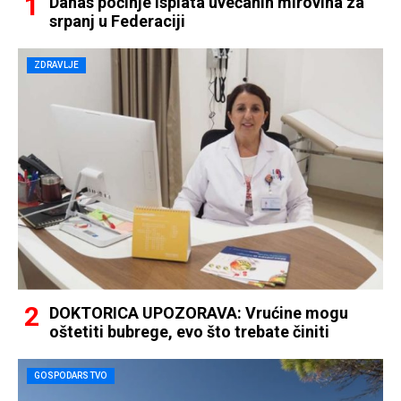
Danas počinje isplata uvećanih mirovina za
srpanj u Federaciji
ZDRAVLJE
DOKTORICA UPOZORAVA: Vrućine mogu
oštetiti bubrege, evo što trebate činiti
GOSPODARSTVO