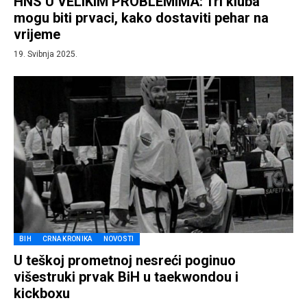
HNS U VELIKIM PROBLEMIMA: Tri kluba
mogu biti prvaci, kako dostaviti pehar na
vrijeme
19. Svibnja 2025.
BIH
CRNA KRONIKA
NOVOSTI
U teškoj prometnoj nesreći poginuo
višestruki prvak BiH u taekwondou i
kickboxu