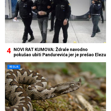
NOVI RAT KUMOVA: Ždrale navodno
pokušao ubiti Pandurevića jer je prešao Elezu
REGIJA