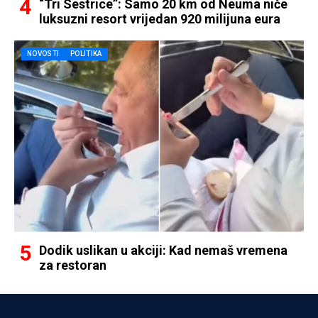
“Tri Sestrice”: Samo 20 km od Neuma niče
luksuzni resort vrijedan 920 milijuna eura
NOVOSTI
POLITIKA
Dodik uslikan u akciji: Kad nemaš vremena
za restoran