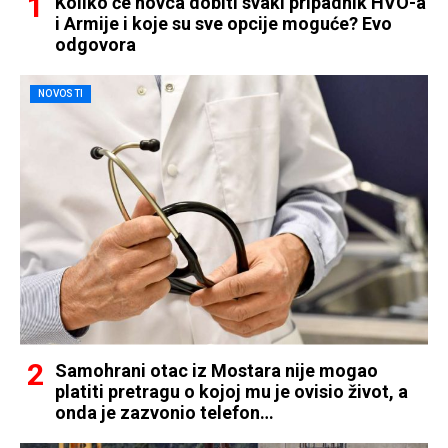
Koliko će novca dobiti svaki pripadnik HVO-a
i Armije i koje su sve opcije moguće? Evo
odgovora
NOVOSTI
Samohrani otac iz Mostara nije mogao
platiti pretragu o kojoj mu je ovisio život, a
onda je zazvonio telefon…