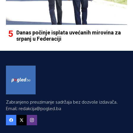
Danas počinje isplata uvećanih mirovina za
srpanj u Federaciji
Zabranjeno preuzimanje sadržaja bez dozvole izdavača.
Email: redakcija@pogled.ba