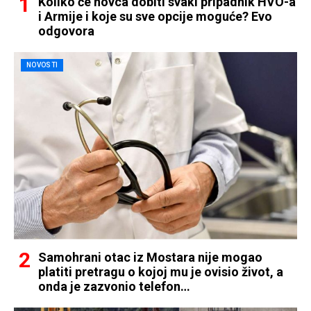
Koliko će novca dobiti svaki pripadnik HVO-a
i Armije i koje su sve opcije moguće? Evo
odgovora
NOVOSTI
Samohrani otac iz Mostara nije mogao
platiti pretragu o kojoj mu je ovisio život, a
onda je zazvonio telefon…