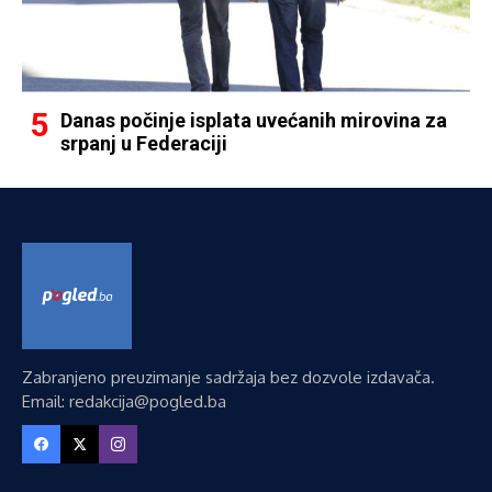
Danas počinje isplata uvećanih mirovina za
srpanj u Federaciji
Zabranjeno preuzimanje sadržaja bez dozvole izdavača.
Email: redakcija@pogled.ba