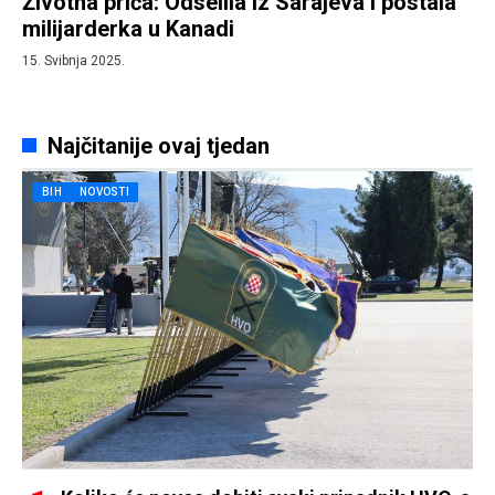
Životna priča: Odselila iz Sarajeva i postala
milijarderka u Kanadi
15. Svibnja 2025.
Najčitanije ovaj tjedan
BIH
NOVOSTI