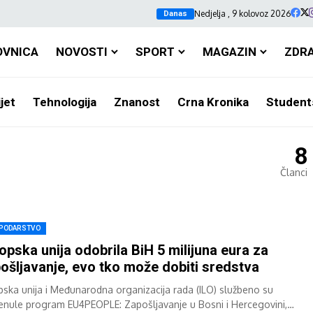
Nedjelja , 9 kolovoz 2026
Danas
OVNICA
NOVOSTI
SPORT
MAGAZIN
ZDR
jet
Tehnologija
Znanost
Crna Kronika
Student
8
Članci
PODARSTVO
opska unija odobrila BiH 5 milijuna eura za
ošljavanje, evo tko može dobiti sredstva
pska unija i Međunarodna organizacija rada (ILO) službeno su
enule program EU4PEOPLE: Zapošljavanje u Bosni i Hercegovini,