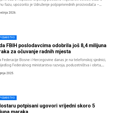
ičnu fazu, upozorilo je Udruženje poljoprivrednih proizvođača –
kara Republike Srpske, navodeći da imaju...
iječnja 2026.
PODARSTVO
da FBIH poslodavcima odobrila još 8,4 milijuna
aka za očuvanje radnih mjesta
a Federacije Bosne i Hercegovine danas je na telefonskoj sjednici,
rijedlog Federalnog ministarstva razvoja, poduzetništva i obrta,
jela Odluku kojom se utvrđuje...
rpnja 2025.
PODARSTVO
ostaru potpisani ugovori vrijedni skoro 5
ijuna maraka