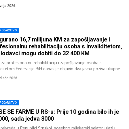
dan 5 milijuna eura, s ciljem...
avnja 2026.
PODARSTVO
gurano 16,7 milijuna KM za zapošljavanje i
fesionalnu rehabilitaciju osoba s invaliditetom,
lodavci mogu dobiti do 32 400 KM
 za profesionalnu rehabilitaciju i zapošljavanje osoba s
liditetom Federacije BiH danas je objavio dva javna poziva ukupne
dnosti 16,7 milijuna KM, s...
eljače 2026.
PODARSTVO
E SE FARME U RS-u: Prije 10 godina bilo ih je
000, sada jedva 3000
oprivreda u Republici Srpskoj, posebno mljekarski sektor, ulazi u