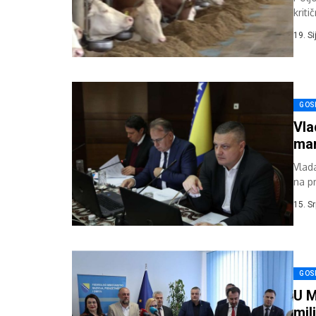
krit
mlje
19. S
GOS
Vla
mar
Vlad
na p
doni
15. S
GOS
U M
mil