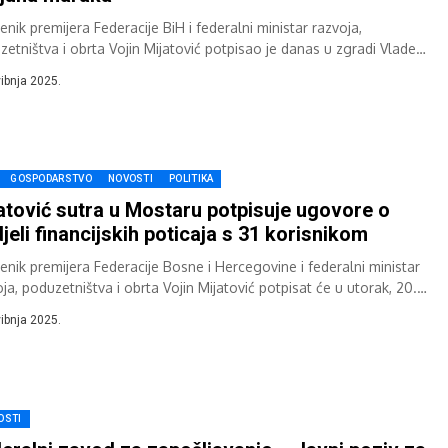
nik premijera Federacije BiH i federalni ministar razvoja,
zetništva i obrta Vojin Mijatović potpisao je danas u zgradi Vlade
 u Mostaru ugovore...
vibnja 2025.
GOSPODARSTVO
NOVOSTI
POLITIKA
atović sutra u Mostaru potpisuje ugovore o
jeli financijskih poticaja s 31 korisnikom
enik premijera Federacije Bosne i Hercegovine i federalni ministar
ja, poduzetništva i obrta Vojin Mijatović potpisat će u utorak, 20.
a, u 11...
vibnja 2025.
OSTI