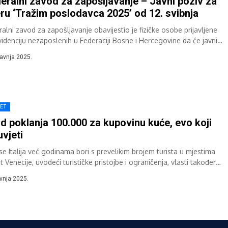
eralni zavod za zapošljavanje – Javni poziv za
ru ‘Tražim poslodavca 2025’ od 12. svibnja
alni zavod za zapošljavanje obavijestio je fizičke osobe prijavljene
videnciju nezaposlenih u Federaciji Bosne i Hercegovine da će javni
 za sudjelovanje...
ravnja 2025.
JET
d poklanja 100.000 za kupovinu kuće, evo koji
uvjeti
se Italija već godinama bori s prevelikim brojem turista u mjestima
 Venecije, uvodeći turističke pristojbe i ograničenja, vlasti također
šavaju udahnuti...
avnja 2025.