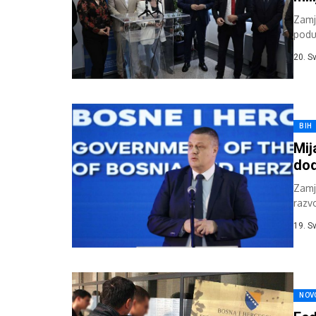
Zamje
podu
FBiH
20. S
BIH
Mij
dod
Zamj
razvo
svibnj
19. S
NOV