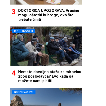
DOKTORICA UPOZORAVA: Vrućine
mogu oštetiti bubrege, evo što
trebate činiti
BIH
NOVOSTI
Nemate dovoljno staža za mirovinu
zbog poslodavca? Evo kada ga
možete sami platiti
GOSPODARSTVO