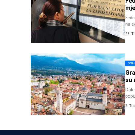
Fed
mje
Feder
na e
poziv
28. T
SVI
Gra
su 
Dok 
poput
poku
6. Tr