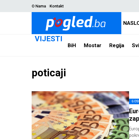
O Nama
Kontakt
NASL
VIJESTI
BiH
Mostar
Regija
Svi
poticaji
GOS
Eur
zap
Euro
pokr