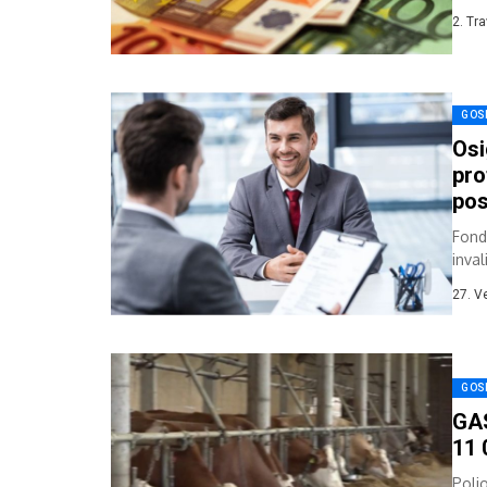
vrije
2. Tr
GOS
Osi
pro
pos
Fond
inva
vrije
27. V
GOS
GAS
11 
Polj