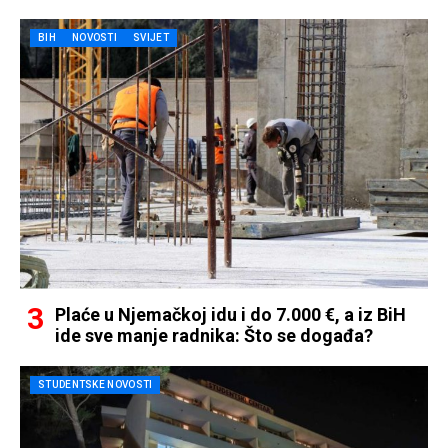
BIH
NOVOSTI
SVIJET
Plaće u Njemačkoj idu i do 7.000 €, a iz BiH
ide sve manje radnika: Što se događa?
STUDENTSKE NOVOSTI