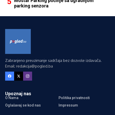
Mostar Parking počinje sa ugradnjom
parking senzora
Zabranjeno preuzimanje sadržaja bez dozvole izdavača.
Email: redakcija@pogled.ba
Upoznaj nas
O Nama
Politika privatnosti
Oglašavaj se kod nas
Impressum