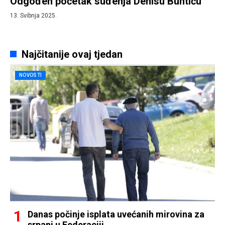
Odgođen početak suđenja Denisu Buntiću
13. Svibnja 2025.
Najčitanije ovaj tjedan
NOVOSTI
Danas počinje isplata uvećanih mirovina za
srpanj u Federaciji