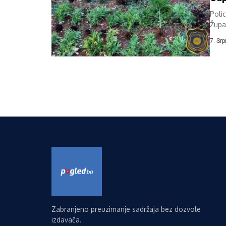
Poli
Župa
prove
7. Sr
Zabranjeno preuzimanje sadržaja bez dozvole
izdavača.