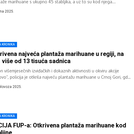
taže marihuane s ukupno 45 stabljika, a uz to su kod njega...
jna 2025.
A KRONIKA
rivena najveća plantaža marihuane u regiji, na
j više od 13 tisuća sadnica
n višemjesečnih izviđačkih i dokaznih aktivnosti u okviru akcije
vo”, policija je otkrila najveću plantažu marihuane u Crnoj Gori, gdje
ronađeno više...
olovoza 2025.
A KRONIKA
IJA FUP-a: Otkrivena plantaža marihuane kod
ljine