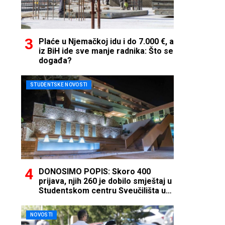
Plaće u Njemačkoj idu i do 7.000 €, a
iz BiH ide sve manje radnika: Što se
događa?
STUDENTSKE NOVOSTI
DONOSIMO POPIS: Skoro 400
prijava, njih 260 je dobilo smještaj u
Studentskom centru Sveučilišta u
Mostaru
NOVOSTI