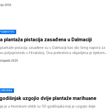
e....
pnja 2026.
PODARSTVO
a plantaža pistacija zasađena u Dalmaciji
 plantaže pistacija zasađene su u Dalmaciji kao dio šireg napora za
ivu poljoprivredu u Hrvatskoj. Ova prekretnica objavljena je tijekom
narodne konferencije...
istopada 2025.
A KRONIKA
godišnjak uzgojio dvije plantaže marihuane
ija je u Imotskom uhitili su 50-godišnjaka koji je uzgojio dvije