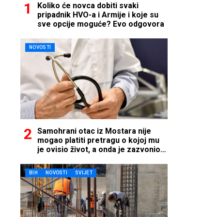
Koliko će novca dobiti svaki
pripadnik HVO-a i Armije i koje su
sve opcije moguće? Evo odgovora
NOVOSTI
Samohrani otac iz Mostara nije
mogao platiti pretragu o kojoj mu
je ovisio život, a onda je zazvonio
telefon…
BIH
NOVOSTI
SVIJET