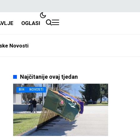
AVLJE
OGLASI
ske Novosti
Najčitanije ovaj tjedan
BIH
NOVOSTI