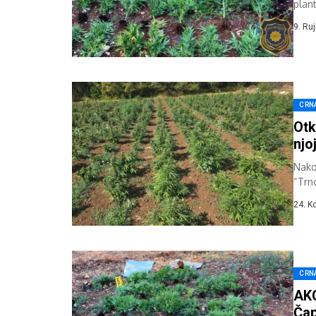
plan
9. Ru
CRN
Otk
njo
Nako
“Trno
je p
24. K
CRN
AKC
Čap