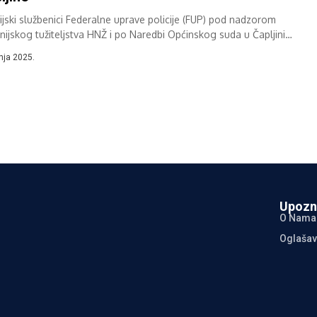
cijski službenici Federalne uprave policije (FUP) pod nadzorom
nijskog tužiteljstva HNŽ i po Naredbi Općinskog suda u Čapljini
li su danas operativnu akciju...
pnja 2025.
Upozn
O Nama
Oglašav