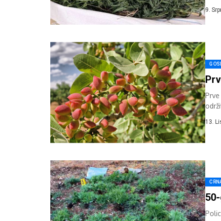
sativ
9. Sr
GOS
Prv
Prve
održ
među
13. L
CRN
50-
Polic