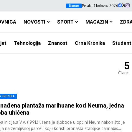
Petak , 7 kolovoz 2026
Danas
OVNICA
NOVOSTI
SPORT
MAGAZIN
ZDR
jet
Tehnologija
Znanost
Crna Kronika
Student
5
Članci
A KRONIKA
nađena plantaža marihuane kod Neuma, jedna
ba uhićena
 inicijala V.V. (1991.) lišena je slobode u općini Neum nakon što je
ija na zemljišnoj parceli koju koristi pronašla stabljike cannabis