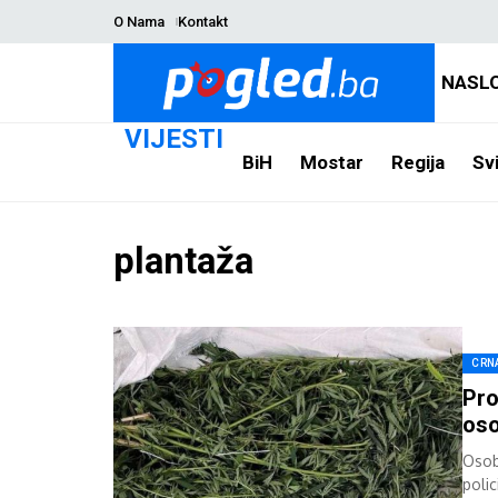
O Nama
Kontakt
NASL
VIJESTI
BiH
Mostar
Regija
Svi
plantaža
CRN
Pro
oso
Osoba
polic