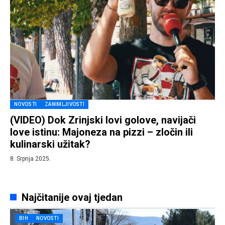
NOVOSTI
ZANIMLJIVOSTI
(VIDEO) Dok Zrinjski lovi golove, navijači
love istinu: Majoneza na pizzi – zločin ili
kulinarski užitak?
8. Srpnja 2025.
Najčitanije ovaj tjedan
BIH
NOVOSTI