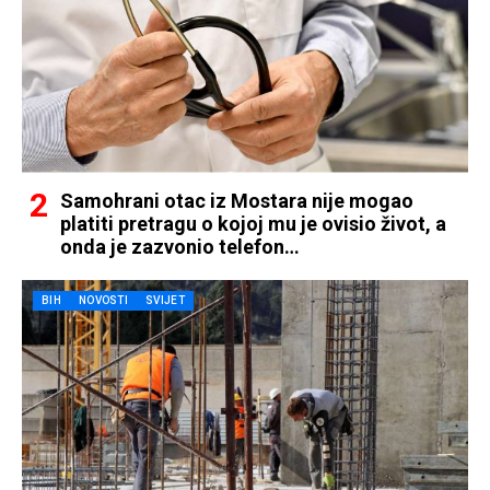
Samohrani otac iz Mostara nije mogao
platiti pretragu o kojoj mu je ovisio život, a
onda je zazvonio telefon…
BIH
NOVOSTI
SVIJET