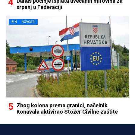
Danas počinje isplata uvećanih mirovina za
srpanj u Federaciji
BIH
NOVOSTI
Zbog kolona prema granici, načelnik
Konavala aktivirao Stožer Civilne zaštite