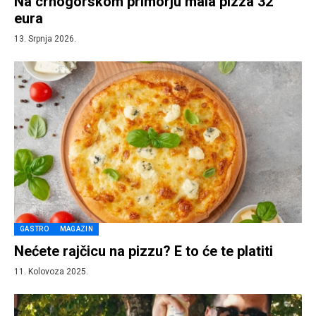
Na crnogorskom primorju mala pizza 32
eura
13. Srpnja 2026.
GASTRO
MAGAZIN
Nećete rajčicu na pizzu? E to će te platiti
11. Kolovoza 2025.