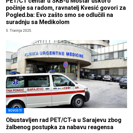
PET/CT centar u SKB-u Mostar uskoro
počinje sa radom, ravnatelj Kvesić govori za
Pogled.ba: Evo zašto smo se odlučili na
suradnju sa Medikolom
5. Travnja 2025.
NOVOSTI
Obustavljen rad PET/CT-a u Sarajevu zbog
žalbenog postupka za nabavu reagensa