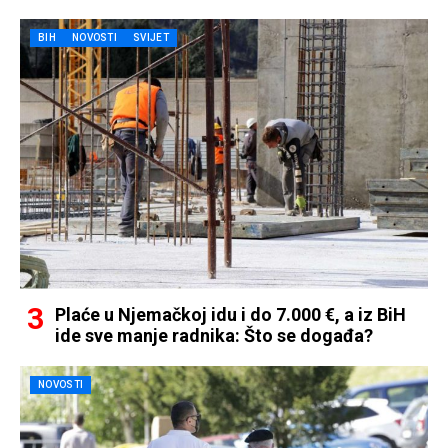
BIH
NOVOSTI
SVIJET
Plaće u Njemačkoj idu i do 7.000 €, a iz BiH
ide sve manje radnika: Što se događa?
NOVOSTI