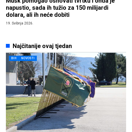
Musk pomogao osnovati tvrtku i onda je
napustio, sada ih tužio za 150 milijardi
dolara, ali ih neće dobiti
19. Svibnja 2026.
Najčitanije ovaj tjedan
BIH
NOVOSTI