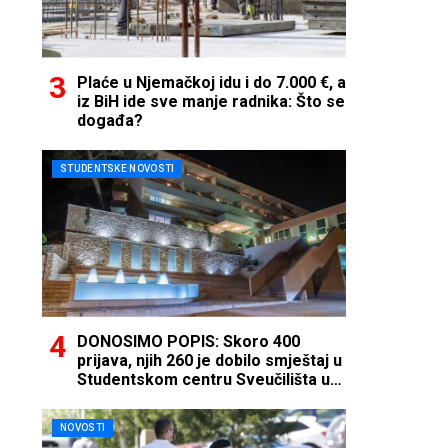
Plaće u Njemačkoj idu i do 7.000 €, a
iz BiH ide sve manje radnika: Što se
događa?
STUDENTSKE NOVOSTI
DONOSIMO POPIS: Skoro 400
prijava, njih 260 je dobilo smještaj u
Studentskom centru Sveučilišta u
Mostaru
NOVOSTI