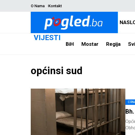
O Nama
Kontakt
NASL
VIJESTI
BiH
Mostar
Regija
Svi
općinsi sud
CRN
Bh.
Opći
Obho
pravo