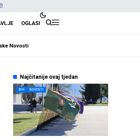
AVLJE
OGLASI
ske Novosti
Najčitanije ovaj tjedan
BIH
NOVOSTI