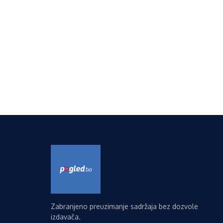
Zabranjeno preuzimanje sadržaja bez dozvole
izdavača.