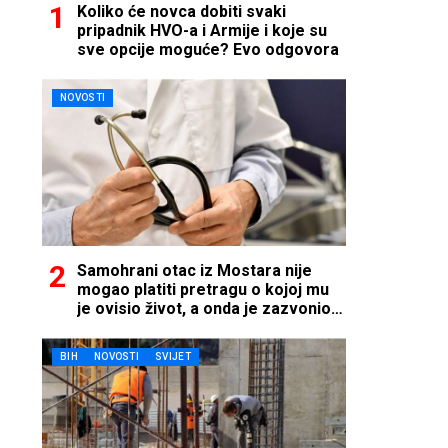
Koliko će novca dobiti svaki
pripadnik HVO-a i Armije i koje su
sve opcije moguće? Evo odgovora
NOVOSTI
Samohrani otac iz Mostara nije
mogao platiti pretragu o kojoj mu
je ovisio život, a onda je zazvonio
telefon…
BIH
NOVOSTI
SVIJET