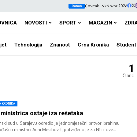
Četvrtak , 6 kolovoz 2026
Danas
OVNICA
NOVOSTI
SPORT
MAGAZIN
ZDR
jet
Tehnologija
Znanost
Crna Kronika
Student
1
Članci
A KRONIKA
 ministrica ostaje iza rešetaka
nski sud u Sarajevu odredio je jednomjesečni pritvor Ibrahimu
đašu i ministrici Adni Mesihović, potvrđeno je za N1 iz ove
sudne institucije. Pritvor...