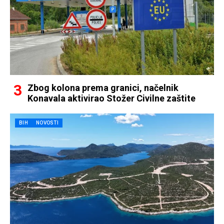
Zbog kolona prema granici, načelnik
Konavala aktivirao Stožer Civilne zaštite
BIH
NOVOSTI