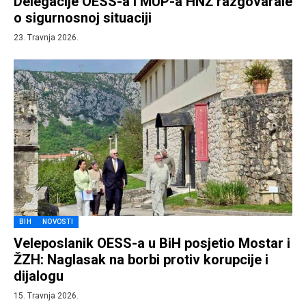
Delegacije OESS-a i MUP-a HNŽ razgovarale
o sigurnosnoj situaciji
23. Travnja 2026.
BIH
NOVOSTI
Veleposlanik OESS-a u BiH posjetio Mostar i
ŽZH: Naglasak na borbi protiv korupcije i
dijalogu
15. Travnja 2026.