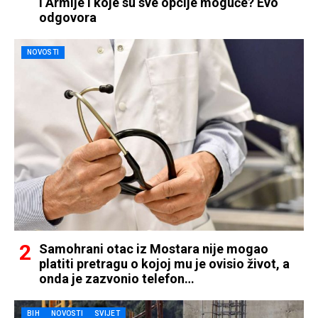
i Armije i koje su sve opcije moguće? Evo
odgovora
NOVOSTI
Samohrani otac iz Mostara nije mogao
platiti pretragu o kojoj mu je ovisio život, a
onda je zazvonio telefon…
BIH
NOVOSTI
SVIJET