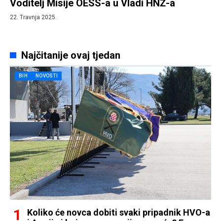
Voditelj Misije OESS-a u Vladi HNŽ-a
22. Travnja 2025.
Najčitanije ovaj tjedan
BIH
NOVOSTI
Koliko će novca dobiti svaki pripadnik HVO-a