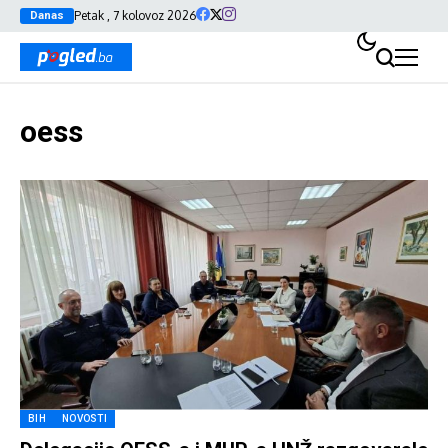
Petak , 7 kolovoz 2026
Danas
oess
BIH
NOVOSTI