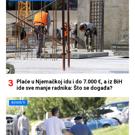
Plaće u Njemačkoj idu i do 7.000 €, a iz BiH
ide sve manje radnika: Što se događa?
NOVOSTI