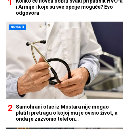
Koliko će novca dobiti svaki pripadnik HVO-a
i Armije i koje su sve opcije moguće? Evo
odgovora
NOVOSTI
Samohrani otac iz Mostara nije mogao
platiti pretragu o kojoj mu je ovisio život, a
onda je zazvonio telefon…