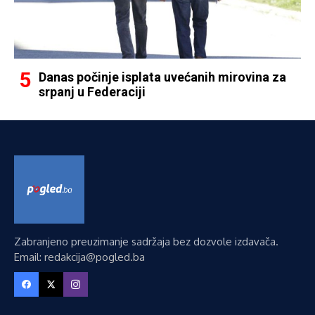
Danas počinje isplata uvećanih mirovina za
srpanj u Federaciji
Zabranjeno preuzimanje sadržaja bez dozvole izdavača.
Email: redakcija@pogled.ba